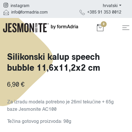
hrvatski
instagram
+385 91 353 0012
info@formadria.com
0
by formAdria
Silikonski kalup speech
bubble 11,6x11,2x2 cm
6,90 €
Za izradu modela potrebno je 26ml tekućine + 65g
baze Jesmonite AC100
Težina gotovog proizvoda: 90g