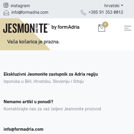
hrvatski
instagram
+385 91 353 0012
info@formadria.com
0
by formAdria
Vaša košarica je prazna.
Ekskluzivni Jesmonite zastupnik za Adria regiju
Isporuka u BiH, Hrvatsku, Sloveniju i Srbiju
Nemamo artikl u ponudi?
Kontaktirajte nas za vaš željeni Jesmonite proizvod
info@formadria.com