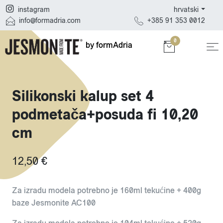
hrvatski
instagram
+385 91 353 0012
info@formadria.com
0
by formAdria
Silikonski kalup set 4
podmetača+posuda fi 10,20
cm
12,50 €
Za izradu modela potrebno je 160ml tekućine + 400g
baze Jesmonite AC100