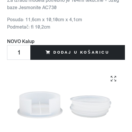
Za izradu modela potrebno je 104ml tekućine + 520g
baze Jesmonite AC730
Posuda: 11,6cm x 10,10cm x 4,1cm
Podmetač: fi 10,2cm
NOVO
Kalup
DODAJ U KOŠARICU