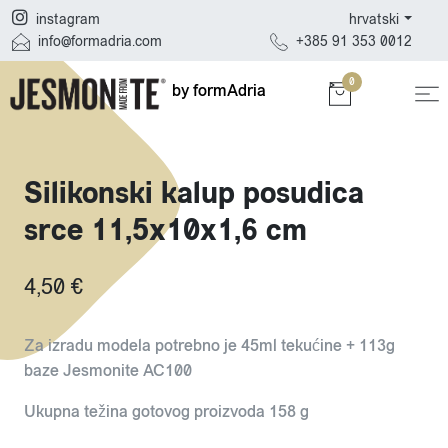
hrvatski
instagram
+385 91 353 0012
info@formadria.com
0
by formAdria
Silikonski kalup posudica
srce 11,5x10x1,6 cm
4,50 €
Za izradu modela potrebno je 45ml tekućine + 113g
baze Jesmonite AC100
Ukupna težina gotovog proizvoda 158 g