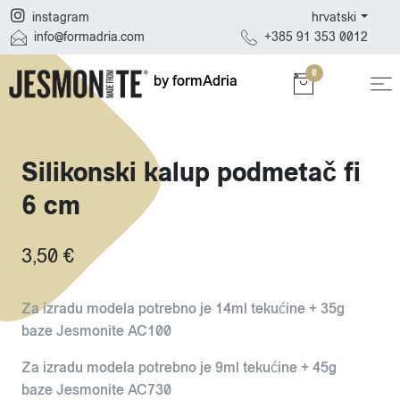
hrvatski
instagram
+385 91 353 0012
info@formadria.com
0
by formAdria
Silikonski kalup podmetač fi
6 cm
3,50 €
Za izradu modela potrebno je 14ml tekućine + 35g
baze Jesmonite AC100
Za izradu modela potrebno je 9ml tekućine + 45g
baze Jesmonite AC730