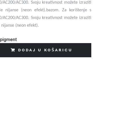
/AC200/AC300. Svoju kreativnost možete izraziti
tle nijanse (neon efekt).bazom. Za korištenje s
/AC200/AC300. Svoju kreativnost možete izraziti
e nijanse (neon efekt).
pigment
DODAJ U KOŠARICU