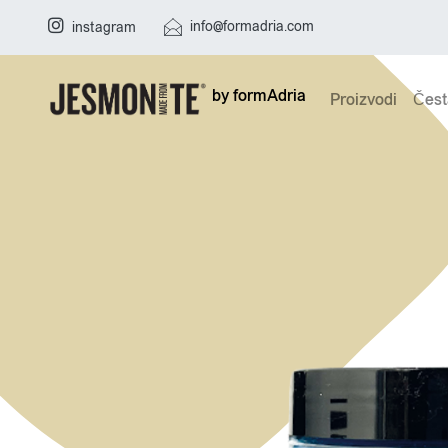
info@formadria.com
instagram
by formAdria
Proizvodi
Čest