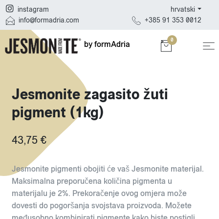
hrvatski
instagram
+385 91 353 0012
info@formadria.com
0
by formAdria
Jesmonite zagasito žuti
pigment (1kg)
43,75 €
Jesmonite pigmenti obojiti će vaš Jesmonite materijal.
Maksimalna preporučena količina pigmenta u
materijalu je 2%. Prekoračenje ovog omjera može
dovesti do pogoršanja svojstava proizvoda. Možete
međusobno kombinirati pigmente kako biste postigli