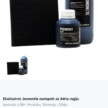
Ekskluzivni Jesmonite zastupnik za Adria regiju
Isporuka u BiH, Hrvatsku, Sloveniju i Srbiju