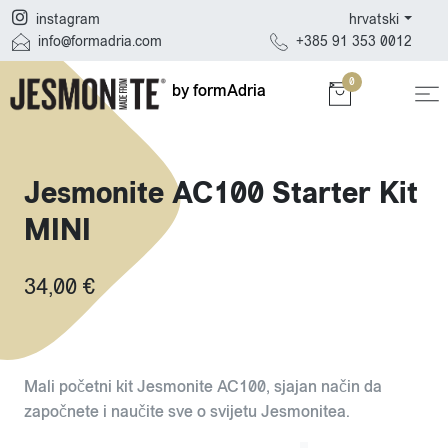
hrvatski
instagram
+385 91 353 0012
info@formadria.com
0
by formAdria
Jesmonite AC100 Starter Kit
MINI
34,00 €
Mali početni kit Jesmonite AC100, sjajan način da
započnete i naučite sve o svijetu Jesmonitea.